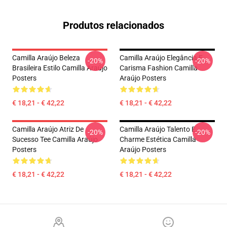
Produtos relacionados
Camilla Araújo Beleza
Camilla Araújo Elegância E
-20%
-20%
Brasileira Estilo Camilla Araújo
Carisma Fashion Camilla
Posters
Araújo Posters
€ 18,21 - € 42,22
€ 18,21 - € 42,22
Camilla Araújo Atriz De
Camilla Araújo Talento E
-20%
-20%
Sucesso Tee Camilla Araújo
Charme Estética Camilla
Posters
Araújo Posters
€ 18,21 - € 42,22
€ 18,21 - € 42,22
Footer