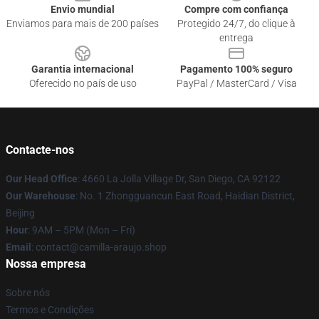
Envio mundial
Compre com confiança
Enviamos para mais de 200 países
Protegido 24/7, do clique à
entrega
Garantia internacional
Pagamento 100% seguro
Oferecido no país de uso
PayPal / MasterCard / Visa
Contacte-nos
Our Head Office
: 4660 La Jolla Village Dr, San Diego, CA 92122
Our Warehouse
: No. 1 Zhongguancun East Road, Haidian District,
Beijing
Hour
: 9AM – 5PM (Mon – Fri)
Email
: contact@camilla-araujo.shop
Nossa empresa
Sobre nós
Termos e Condições