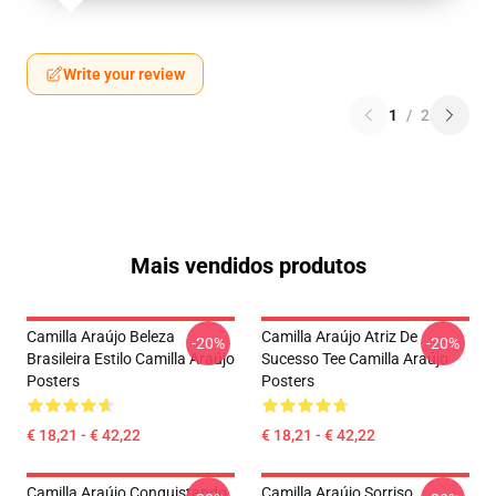
Write your review
1
/
2
Mais vendidos produtos
Camilla Araújo Beleza
Camilla Araújo Atriz De
-20%
-20%
Brasileira Estilo Camilla Araújo
Sucesso Tee Camilla Araújo
Posters
Posters
€ 18,21 - € 42,22
€ 18,21 - € 42,22
Camilla Araújo Conquistando
Camilla Araújo Sorriso