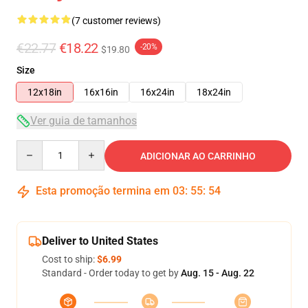
(7 customer reviews)
€22.77
€18.22
-20%
$19.80
Size
12x18in
16x16in
16x24in
18x24in
Ver guia de tamanhos
Quantity
ADICIONAR AO CARRINHO
Esta promoção termina em
03
:
55
:
53
Deliver to United States
Cost to ship:
$6.99
Standard - Order today to get by
Aug. 15 - Aug. 22