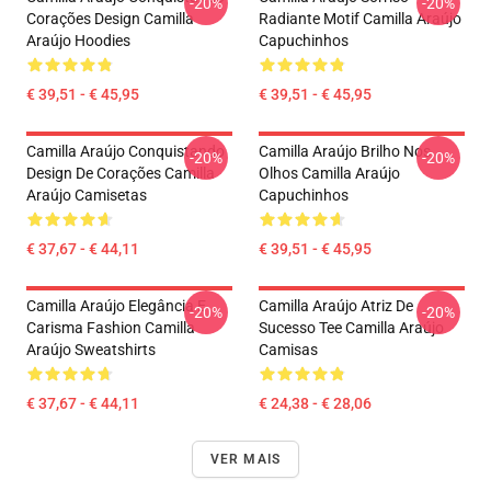
-20%
-20%
Corações Design Camilla
Radiante Motif Camilla Araújo
Araújo Hoodies
Capuchinhos
€ 39,51 - € 45,95
€ 39,51 - € 45,95
Camilla Araújo Conquistando
Camilla Araújo Brilho Nos
-20%
-20%
Design De Corações Camilla
Olhos Camilla Araújo
Araújo Camisetas
Capuchinhos
€ 37,67 - € 44,11
€ 39,51 - € 45,95
Camilla Araújo Elegância E
Camilla Araújo Atriz De
-20%
-20%
Carisma Fashion Camilla
Sucesso Tee Camilla Araújo
Araújo Sweatshirts
Camisas
€ 37,67 - € 44,11
€ 24,38 - € 28,06
VER MAIS