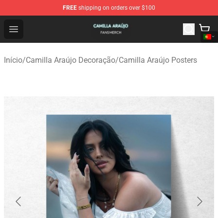
FREE
shipping on orders over $100
Camilla Araújo Shop - Official Camilla Araújo Merchandis
Open menu
Início
/
Camilla Araújo Decoração
/
Camilla Araújo Posters