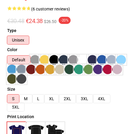
(6 customer reviews)
€30.48
€24.38
-20%
$26.50
Type
Unisex
Color
Default
Size
S
M
L
XL
2XL
3XL
4XL
5XL
Print Location