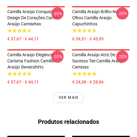
Camilla Araújo Conquistando
Camilla Araújo Brilho Nos
-20%
-20%
Design De Corações Camilla
Olhos Camilla Araújo
Araújo Camisetas
Capuchinhos
€ 37,67 - € 44,11
€ 39,51 - € 45,95
Camilla Araújo Elegância E
Camilla Araújo Atriz De
-20%
-20%
Carisma Fashion Camilla
Sucesso Tee Camilla Araújo
Araújo Sweatshirts
Camisas
€ 37,67 - € 44,11
€ 24,38 - € 28,06
VER MAIS
Produtos relacionados