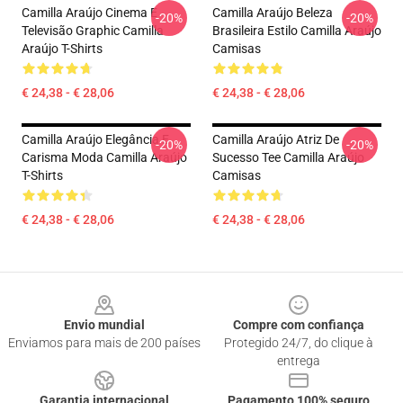
Camilla Araújo Cinema E
Camilla Araújo Beleza
-20%
-20%
Televisão Graphic Camilla
Brasileira Estilo Camilla Araújo
Araújo T-Shirts
Camisas
€ 24,38 - € 28,06
€ 24,38 - € 28,06
Camilla Araújo Elegância E
Camilla Araújo Atriz De
-20%
-20%
Carisma Moda Camilla Araújo
Sucesso Tee Camilla Araújo
T-Shirts
Camisas
€ 24,38 - € 28,06
€ 24,38 - € 28,06
Footer
Envio mundial
Compre com confiança
Enviamos para mais de 200 países
Protegido 24/7, do clique à
entrega
Garantia internacional
Pagamento 100% seguro