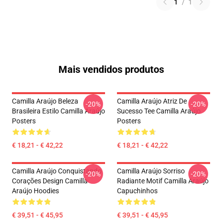
1
/
1
Mais vendidos produtos
Camilla Araújo Beleza
Camilla Araújo Atriz De
-20%
-20%
Brasileira Estilo Camilla Araújo
Sucesso Tee Camilla Araújo
Posters
Posters
€ 18,21 - € 42,22
€ 18,21 - € 42,22
Camilla Araújo Conquistando
Camilla Araújo Sorriso
-20%
-20%
Corações Design Camilla
Radiante Motif Camilla Araújo
Araújo Hoodies
Capuchinhos
€ 39,51 - € 45,95
€ 39,51 - € 45,95