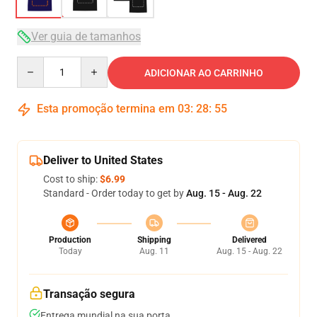
Ver guia de tamanhos
Quantity
ADICIONAR AO CARRINHO
Esta promoção termina em
03
:
28
:
54
Deliver to United States
Cost to ship:
$6.99
Standard - Order today to get by
Aug. 15 - Aug. 22
Production
Shipping
Delivered
Today
Aug. 11
Aug. 15 - Aug. 22
Transação segura
Entrega mundial na sua porta