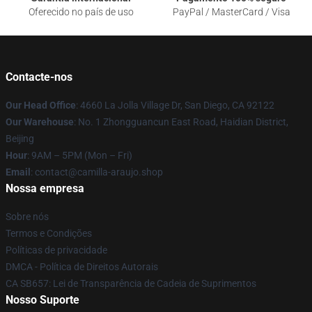
Oferecido no país de uso
PayPal / MasterCard / Visa
Contacte-nos
Our Head Office
: 4660 La Jolla Village Dr, San Diego, CA 92122
Our Warehouse
: No. 1 Zhongguancun East Road, Haidian District,
Beijing
Hour
: 9AM – 5PM (Mon – Fri)
Email
: contact@camilla-araujo.shop
Nossa empresa
Sobre nós
Termos e Condições
Políticas de privacidade
DMCA - Política de Direitos Autorais
CA SB657: Lei de Transparência de Cadeia de Suprimentos
Nosso Suporte