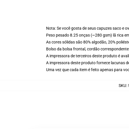
Nota: Se você gosta de seus capuzes saco e o
Peso pesado 8.25 onças (~280 gsm) lã rica e
As cores sólidas são 80% algodão, 20% poliést
Bolso da bolsa frontal, cordão correspondente
A impressora de terceiros deste produto é av
A impressora deste produto fornece lacunas d
Uma vez que cada item é feito apenas para você
SKU
: