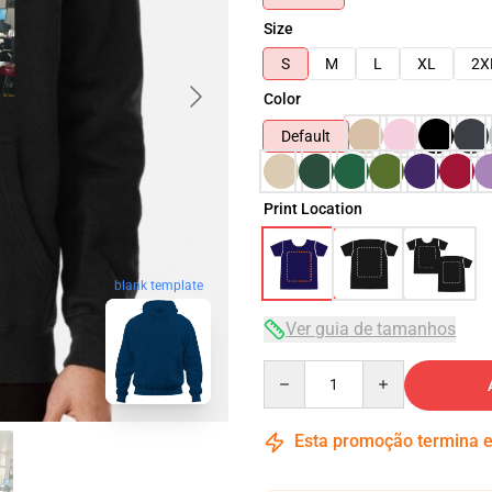
Size
S
M
L
XL
2X
Color
Default
Print Location
blank template
Ver guia de tamanhos
Quantity
Esta promoção termina