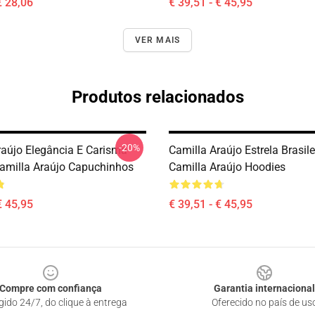
€ 28,06
€ 39,51 - € 45,95
VER MAIS
Produtos relacionados
-20%
raújo Elegância E Carisma
Camilla Araújo Estrela Brasile
amilla Araújo Capuchinhos
Camilla Araújo Hoodies
€ 45,95
€ 39,51 - € 45,95
Compre com confiança
Garantia internacional
gido 24/7, do clique à entrega
Oferecido no país de us