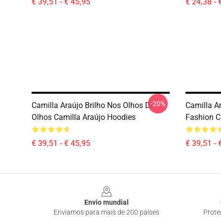
€ 39,51 - € 45,95
€ 24,38 - 
-20%
Camilla Araújo Brilho Nos Olhos De
Camilla A
Olhos Camilla Araújo Hoodies
Fashion C
€ 39,51 - € 45,95
€ 39,51 - 
Footer
Envio mundial
Enviamos para mais de 200 países
Prote