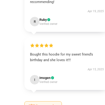
recommending!
Apr 19, 2025
Ruby
R
Verified owner
Bought this hoodie for my sweet friend’s
birthday and she loves it!!!
Apr 15, 2025
Imogen
I
Verified owner