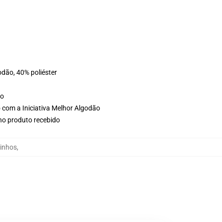
odão, 40% poliéster
ho
 com a Iniciativa Melhor Algodão
 no produto recebido
inhos
,