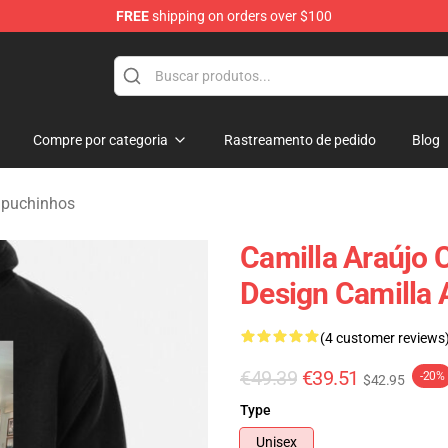
FREE
shipping on orders over $100
dise Store
Compre por categoria
Rastreamento de pedido
Blog
apuchinhos
Camilla Araújo
Design Camilla 
(4 customer reviews
€49.39
€39.51
-20%
$42.95
Type
Unisex