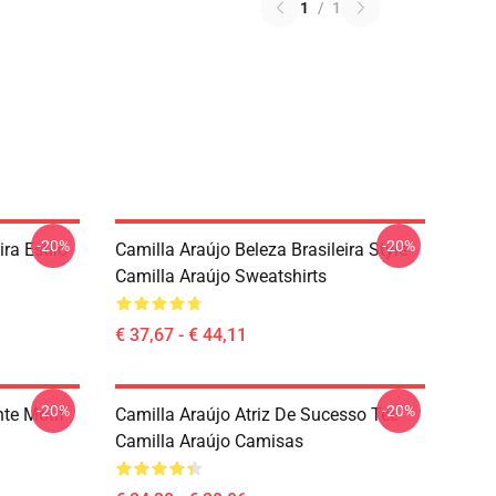
1
/
1
-20%
-20%
ira Estilo
Camilla Araújo Beleza Brasileira Style
Camilla Araújo Sweatshirts
€ 37,67 - € 44,11
-20%
-20%
nte Motif
Camilla Araújo Atriz De Sucesso Tee
Camilla Araújo Camisas