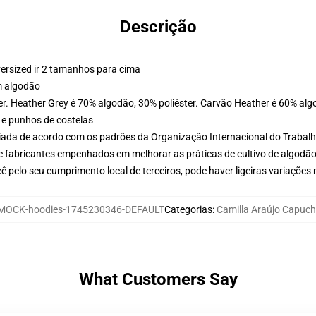
Descrição
versized ir 2 tamanhos para cima
m algodão
er. Heather Grey é 70% algodão, 30% poliéster. Carvão Heather é 60% alg
 e punhos de costelas
aliada de acordo com os padrões da Organização Internacional do Trabal
e fabricantes empenhados em melhorar as práticas de cultivo de algodão
 pelo seu cumprimento local de terceiros, pode haver ligeiras variações
MOCK-hoodies-1745230346-DEFAULT
Categorias
:
Camilla Araújo Capuch
What Customers Say