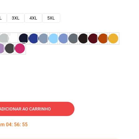
L
3XL
4XL
5XL
ADICIONAR AO CARRINHO
 em
04
:
56
:
54