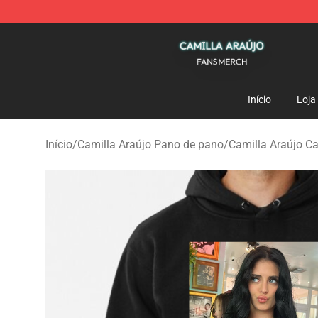
Camilla Araújo Shop - Official Camilla Araújo Merchan
Início
Loja
Início
/
Camilla Araújo Pano de pano
/
Camilla Araújo C