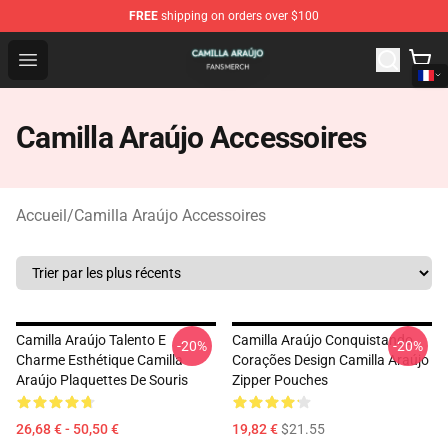
FREE
shipping on orders over $100
Camilla Araújo Shop - Official Camilla Araújo Merchandis
Open menu
Camilla Araújo Accessoires
Accueil
/
Camilla Araújo Accessoires
Camilla Araújo Talento E
Camilla Araújo Conquistando
-20%
-20%
Charme Esthétique Camilla
Corações Design Camilla Araújo
Araújo Plaquettes De Souris
Zipper Pouches
26,68 € - 50,50 €
19,82 €
$21.55