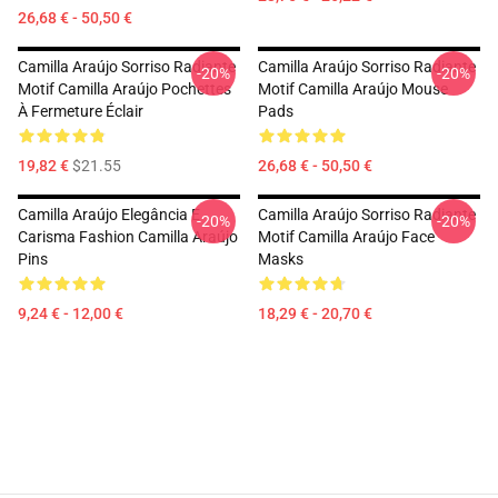
26,68 € - 50,50 €
Camilla Araújo Sorriso Radiante
Camilla Araújo Sorriso Radiante
-20%
-20%
Motif Camilla Araújo Pochettes
Motif Camilla Araújo Mouse
À Fermeture Éclair
Pads
19,82 €
$21.55
26,68 € - 50,50 €
Camilla Araújo Elegância E
Camilla Araújo Sorriso Radiante
-20%
-20%
Carisma Fashion Camilla Araújo
Motif Camilla Araújo Face
Pins
Masks
9,24 € - 12,00 €
18,29 € - 20,70 €