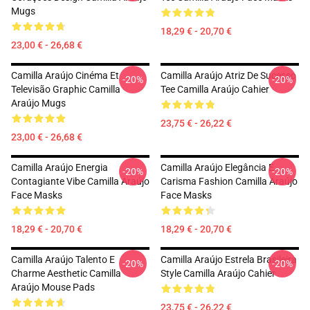
Mugs
18,29 € - 20,70 €
23,00 € - 26,68 €
Camilla Araújo Cinéma Et
Camilla Araújo Atriz De Sucesso
-20%
-20%
Televisão Graphic Camilla
Tee Camilla Araújo Cahier
Araújo Mugs
23,75 € - 26,22 €
23,00 € - 26,68 €
Camilla Araújo Energia
Camilla Araújo Elegância E
-20%
-20%
Contagiante Vibe Camilla Araújo
Carisma Fashion Camilla Araújo
Face Masks
Face Masks
18,29 € - 20,70 €
18,29 € - 20,70 €
Camilla Araújo Talento E
Camilla Araújo Estrela Brasileira
-20%
-20%
Charme Aesthetic Camilla
Style Camilla Araújo Cahier
Araújo Mouse Pads
23,75 € - 26,22 €