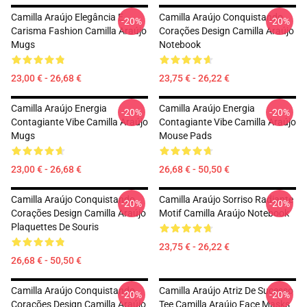
Camilla Araújo Elegância E
Camilla Araújo Conquistando
-20%
-20%
Carisma Fashion Camilla Araújo
Corações Design Camilla Araújo
Mugs
Notebook
23,00 € - 26,68 €
23,75 € - 26,22 €
Camilla Araújo Energia
Camilla Araújo Energia
-20%
-20%
Contagiante Vibe Camilla Araújo
Contagiante Vibe Camilla Araújo
Mugs
Mouse Pads
23,00 € - 26,68 €
26,68 € - 50,50 €
Camilla Araújo Conquistando
Camilla Araújo Sorriso Radiante
-20%
-20%
Corações Design Camilla Araújo
Motif Camilla Araújo Notebook
Plaquettes De Souris
23,75 € - 26,22 €
26,68 € - 50,50 €
Camilla Araújo Conquistando
Camilla Araújo Atriz De Sucesso
-20%
-20%
Corações Design Camilla Araújo
Tee Camilla Araújo Face Masks