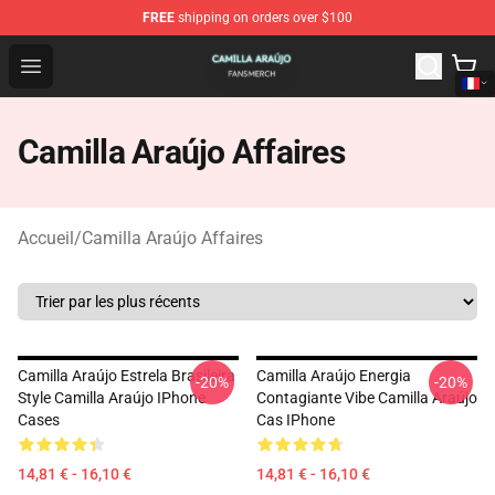
FREE
shipping on orders over $100
Camilla Araújo Shop - Official Camilla Araújo Merchandis
Open menu
Camilla Araújo Affaires
Accueil
/
Camilla Araújo Affaires
Camilla Araújo Estrela Brasileira
Camilla Araújo Energia
-20%
-20%
Style Camilla Araújo IPhone
Contagiante Vibe Camilla Araújo
Cases
Cas IPhone
14,81 € - 16,10 €
14,81 € - 16,10 €