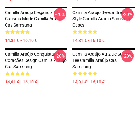
Camilla Araújo Elegância E
Camilla Araújo Beleza Brasileira
-20%
-20%
Carisma Mode Camilla Araújo
Style Camilla Araújo Samsung
Cas Samsung
Cases
14,81 € - 16,10 €
14,81 € - 16,10 €
Camilla Araújo Conquistando
Camilla Araújo Atriz De Sucesso
-20%
-20%
Corações Design Camilla Araújo
Tee Camilla Araújo Cas
Cas Samsung
Samsung
14,81 € - 16,10 €
14,81 € - 16,10 €
Footer