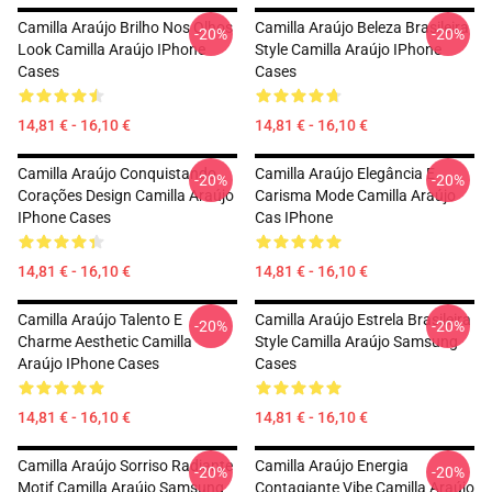
Camilla Araújo Brilho Nos Olhos
Camilla Araújo Beleza Brasileira
-20%
-20%
Look Camilla Araújo IPhone
Style Camilla Araújo IPhone
Cases
Cases
14,81 € - 16,10 €
14,81 € - 16,10 €
Camilla Araújo Conquistando
Camilla Araújo Elegância E
-20%
-20%
Corações Design Camilla Araújo
Carisma Mode Camilla Araújo
IPhone Cases
Cas IPhone
14,81 € - 16,10 €
14,81 € - 16,10 €
Camilla Araújo Talento E
Camilla Araújo Estrela Brasileira
-20%
-20%
Charme Aesthetic Camilla
Style Camilla Araújo Samsung
Araújo IPhone Cases
Cases
14,81 € - 16,10 €
14,81 € - 16,10 €
Camilla Araújo Sorriso Radiante
Camilla Araújo Energia
-20%
-20%
Motif Camilla Araújo Samsung
Contagiante Vibe Camilla Araújo