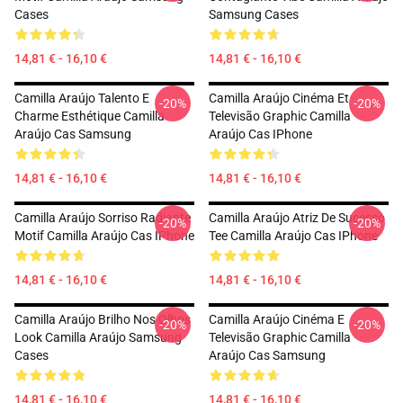
Cases
Samsung Cases
14,81 € - 16,10 €
14,81 € - 16,10 €
Camilla Araújo Talento E
Camilla Araújo Cinéma Et
-20%
-20%
Charme Esthétique Camilla
Televisão Graphic Camilla
Araújo Cas Samsung
Araújo Cas IPhone
14,81 € - 16,10 €
14,81 € - 16,10 €
Camilla Araújo Sorriso Radiante
Camilla Araújo Atriz De Sucesso
-20%
-20%
Motif Camilla Araújo Cas IPhone
Tee Camilla Araújo Cas IPhone
14,81 € - 16,10 €
14,81 € - 16,10 €
Camilla Araújo Brilho Nos Olhos
Camilla Araújo Cinéma E
-20%
-20%
Look Camilla Araújo Samsung
Televisão Graphic Camilla
Cases
Araújo Cas Samsung
14,81 € - 16,10 €
14,81 € - 16,10 €