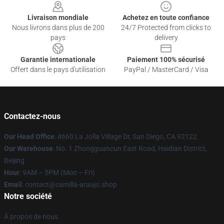
Livraison mondiale
Achetez en toute confiance
Nous livrons dans plus de 200
24/7 Protected from clicks to
pays
delivery
Garantie internationale
Paiement 100% sécurisé
Offert dans le pays d'utilisation
PayPal / MasterCard / Visa
Contactez-nous
Our Head Office
: 4660 La Jolla Village Dr, San Diego, CA 92122
Our Warehouse
: No. 1 Zhongguancun East Road, Haidian District,
Beijing
Hour
: 9AM – 5PM (Mon – Fri)
Email
: contact@camilla-araujo.shop
Notre société
À propos de nous