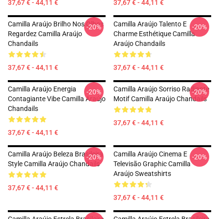
37,67 € - 44,11 €
37,67 € - 44,11 €
Camilla Araújo Brilho Nos Olhos
Camilla Araújo Talento E
-20%
-20%
Regardez Camilla Araújo
Charme Esthétique Camilla
Chandails
Araújo Chandails
37,67 € - 44,11 €
37,67 € - 44,11 €
Camilla Araújo Energia
Camilla Araújo Sorriso Radiante
-20%
-20%
Contagiante Vibe Camilla Araújo
Motif Camilla Araújo Chandails
Chandails
37,67 € - 44,11 €
37,67 € - 44,11 €
Camilla Araújo Beleza Brasileira
Camilla Araújo Cinema E
-20%
-20%
Style Camilla Araújo Chandails
Televisão Graphic Camilla
Araújo Sweatshirts
37,67 € - 44,11 €
37,67 € - 44,11 €