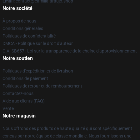
Email
: contact@camilla-araujo.shop
Notre société
À propos de nous
Conditions générales
Politiques de confidentialité
DMCA - Politique sur le droit d'auteur
C.A. SB657 : Loi sur la transparence de la chaîne d'approvisionnement
Notre soutien
Politiques d'expédition et de livraison
Conditions de paiement
Politiques de retour et de remboursement
Contactez-nous
Aide aux clients (FAQ)
Vente
Notre magasin
Nous offrons des produits de haute qualité qui sont spécifiquement
conçus par notre équipe de classe mondiale. Nous fournissons une