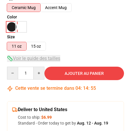
Ceramic Mug
Accent Mug
Color
Size
11 oz
15 oz
Voir le guide des tailles
Quantity
AJOUTER AU PANIER
Cette vente se termine dans
04
:
14
:
54
Deliver to United States
Cost to ship:
$6.99
Standard - Order today to get by
Aug. 12 - Aug. 19