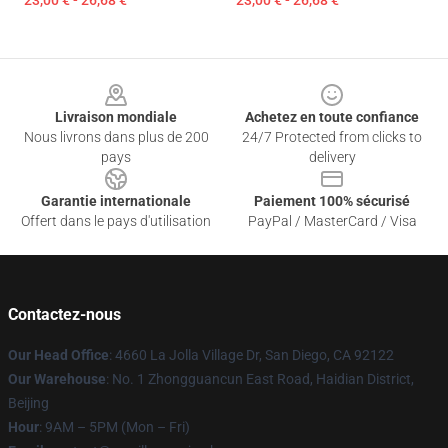
23,00 € - 26,68 €
23,00 € - 26,68 €
Footer
Livraison mondiale
Achetez en toute confiance
Nous livrons dans plus de 200
24/7 Protected from clicks to
pays
delivery
Garantie internationale
Paiement 100% sécurisé
Offert dans le pays d'utilisation
PayPal / MasterCard / Visa
Contactez-nous
Our Head Office
: 4660 La Jolla Village Dr, San Diego, CA 92122
Our Warehouse
: No. 1 Zhongguancun East Road, Haidian District,
Beijing
Hour
: 9AM – 5PM (Mon – Fri)