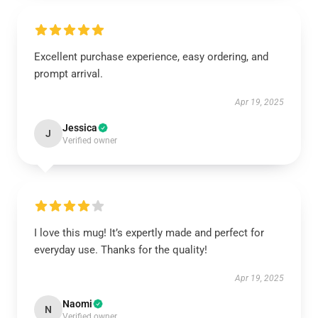
Excellent purchase experience, easy ordering, and
prompt arrival.
Apr 19, 2025
Jessica
J
Verified owner
I love this mug! It’s expertly made and perfect for
everyday use. Thanks for the quality!
Apr 19, 2025
Naomi
N
Verified owner