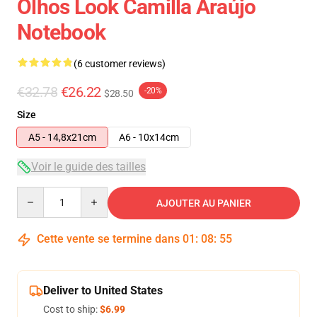
Olhos Look Camilla Araújo
Notebook
(6 customer reviews)
€32.78
€26.22
-20%
$28.50
Size
A5 - 14,8x21cm
A6 - 10x14cm
Voir le guide des tailles
Quantity
AJOUTER AU PANIER
Cette vente se termine dans
01
:
08
:
54
Deliver to United States
Cost to ship:
$6.99