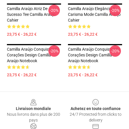
Camilla Araújo Atriz De
Camilla Araújo Elegância E
-20%
-20%
Sucesso Tee Camilla Araújo
Carisma Mode Camilla Araújo
Cahier
Cahier
23,75 € - 26,22 €
23,75 € - 26,22 €
Camilla Araújo Conquistando
Camilla Araújo Conquistando
-20%
-20%
Corações Design Camilla
Corações Design Camilla
Araújo Notebook
Araújo Notebook
23,75 € - 26,22 €
23,75 € - 26,22 €
Footer
Livraison mondiale
Achetez en toute confiance
Nous livrons dans plus de 200
24/7 Protected from clicks to
pays
delivery