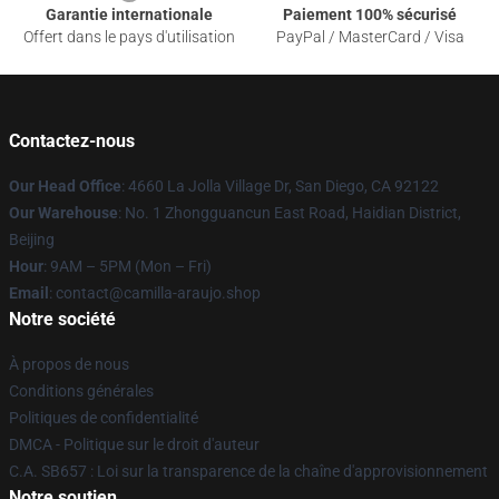
Garantie internationale
Paiement 100% sécurisé
Offert dans le pays d'utilisation
PayPal / MasterCard / Visa
Contactez-nous
Our Head Office
: 4660 La Jolla Village Dr, San Diego, CA 92122
Our Warehouse
: No. 1 Zhongguancun East Road, Haidian District,
Beijing
Hour
: 9AM – 5PM (Mon – Fri)
Email
: contact@camilla-araujo.shop
Notre société
À propos de nous
Conditions générales
Politiques de confidentialité
DMCA - Politique sur le droit d'auteur
C.A. SB657 : Loi sur la transparence de la chaîne d'approvisionnement
Notre soutien