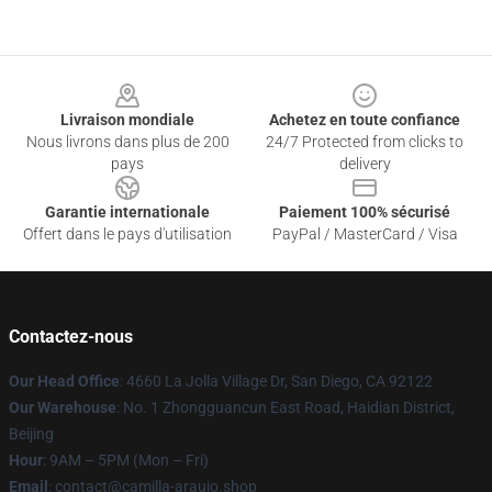
Footer
Livraison mondiale
Achetez en toute confiance
Nous livrons dans plus de 200
24/7 Protected from clicks to
pays
delivery
Garantie internationale
Paiement 100% sécurisé
Offert dans le pays d'utilisation
PayPal / MasterCard / Visa
Contactez-nous
Our Head Office
: 4660 La Jolla Village Dr, San Diego, CA 92122
Our Warehouse
: No. 1 Zhongguancun East Road, Haidian District,
Beijing
Hour
: 9AM – 5PM (Mon – Fri)
Email
: contact@camilla-araujo.shop