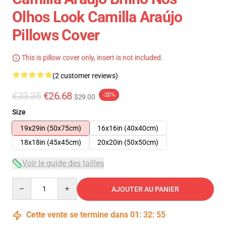
Olhos Look Camilla Araújo
Pillows Cover
This is pillow cover only, insert is not included.
(2 customer reviews)
€33.35
€26.68
-20%
$29.00
Size
19x29in (50x75cm)
16x16in (40x40cm)
18x18in (45x45cm)
20x20in (50x50cm)
Voir le guide des tailles
Quantity
AJOUTER AU PANIER
Cette vente se termine dans
01
:
32
:
54