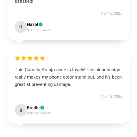
satisfied!
Apr 15, 2025
Hazel
H
Verified owner
This Camilla Araújo case is lovely! The clear design
really makes my phone color stand out, and it’s been
great at preventing damage.
Apr 15, 2025
Brielle
B
Verified owner