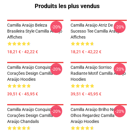
Produits les plus vendus
Camilla Araújo Beleza
Camilla Araújo Atriz De
-20%
-20%
Brasileira Style Camilla Araújo
Sucesso Tee Camilla Araújo
Affiches
Affiches
18,21 € - 42,22 €
18,21 € - 42,22 €
Camilla Araújo Conquistando
Camilla Araújo Sorriso
-20%
-20%
Corações Design Camilla
Radiante Motif Camilla Araújo
Araújo Hoodies
Hoodies
39,51 € - 45,95 €
39,51 € - 45,95 €
Camilla Araújo Conquistando
Camilla Araújo Brilho Nos
-20%
-20%
Corações Design Camilla
Olhos Regardez Camilla
Araújo Chandails
Araújo Hoodies