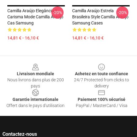
Camilla Araújo Elegância E
Camilla Araújo Estrela
-20%
-20%
Carisma Mode Camilla Araújo
Brasileira Style Camilla Araújo
Cas Samsung
Samsung Cases
14,81 € - 16,10 €
14,81 € - 16,10 €
Footer
Livraison mondiale
Achetez en toute confiance
Nous livrons dans plus de 200
24/7 Protected from clicks to
pays
delivery
Garantie internationale
Paiement 100% sécurisé
Offert dans le pays d'utilisation
PayPal / MasterCard / Visa
Contactez-nous