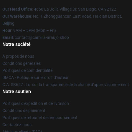
Our Head Office
: 4660 La Jolla Village Dr, San Diego, CA 92122
Our Warehouse
: No. 1 Zhongguancun East Road, Haidian District,
Beijing
Hour
: 9AM – 5PM (Mon – Fri)
Email
: contact@camilla-araujo.shop
Notre société
À propos de nous
Conditions générales
Politiques de confidentialité
DMCA - Politique sur le droit d'auteur
C.A. SB657 : Loi sur la transparence de la chaîne d'approvisionnement
Notre soutien
Politiques d'expédition et de livraison
Conditions de paiement
Politiques de retour et de remboursement
Contactez-nous
Aide aux clients (FAQ)