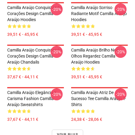
Camilla Araújo Conquistando
Camilla Araújo Sorriso
-20%
-20%
Corações Design Camilla
Radiante Motif Camilla Araújo
Araújo Hoodies
Hoodies
39,51 € - 45,95 €
39,51 € - 45,95 €
Camilla Araújo Conquistando
Camilla Araújo Brilho Nos
-20%
-20%
Corações Design Camilla
Olhos Regardez Camilla
Araújo Chandails
Araújo Hoodies
37,67 € - 44,11 €
39,51 € - 45,95 €
Camilla Araújo Elegância E
Camilla Araújo Atriz De
-20%
-20%
Carisma Fashion Camilla
Sucesso Tee Camilla Araújo T-
Araújo Sweatshirts
Shirts
37,67 € - 44,11 €
24,38 € - 28,06 €
VOIR PLUS