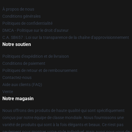
À propos de nous
Conditions générales
Politiques de confidentialité
DMCA - Politique sur le droit d'auteur
C.A. SB657 : Loi sur la transparence de la chaîne d'approvisionnement
Notre soutien
Politiques d'expédition et de livraison
Conditions de paiement
Politiques de retour et de remboursement
Contactez-nous
Aide aux clients (FAQ)
Vente
Notre magasin
Nous offrons des produits de haute qualité qui sont spécifiquement
conçus par notre équipe de classe mondiale. Nous fournissons une
variété de produits qui sont à la fois élégants et beaux. Ce n'est pas
seulement pour montrer votre style individuel, mais aussi pour vous de