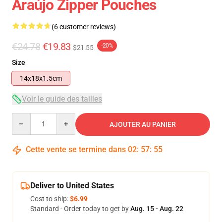
Araújo Zipper Pouches
(6 customer reviews)
€24.78
€19.83
-20%
$21.55
Size
14x18x1.5cm
Voir le guide des tailles
Quantity
AJOUTER AU PANIER
Cette vente se termine dans
02
:
57
:
54
Deliver to United States
Cost to ship:
$6.99
Standard - Order today to get by
Aug. 15 - Aug. 22