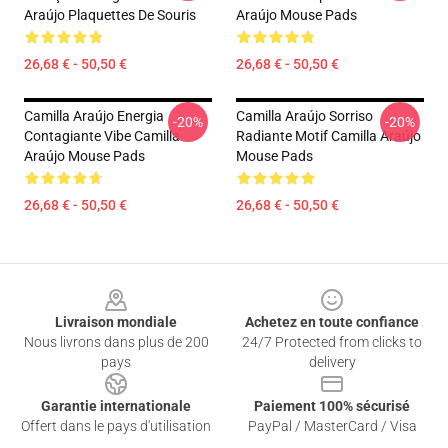
Araújo Plaquettes De Souris
Araújo Mouse Pads
26,68 € - 50,50 €
26,68 € - 50,50 €
Camilla Araújo Energia
Camilla Araújo Sorriso
-20%
-20%
Contagiante Vibe Camilla
Radiante Motif Camilla Araújo
Araújo Mouse Pads
Mouse Pads
26,68 € - 50,50 €
26,68 € - 50,50 €
Footer
Livraison mondiale
Achetez en toute confiance
Nous livrons dans plus de 200
24/7 Protected from clicks to
pays
delivery
Garantie internationale
Paiement 100% sécurisé
Offert dans le pays d'utilisation
PayPal / MasterCard / Visa