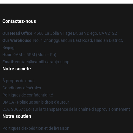
Contactez-nous
Our Head Office
: 4660 La Jolla Village Dr, San Diego, CA 92122
Our Warehouse
: No. 1 Zhongguancun East Road, Haidian District,
Beijing
Hour
: 9AM – 5PM (Mon – Fri)
Email
: contact@camilla-araujo.shop
Notre société
À propos de nous
Conditions générales
Politiques de confidentialité
DMCA - Politique sur le droit d'auteur
C.A. SB657 : Loi sur la transparence de la chaîne d'approvisionnement
Notre soutien
Politiques d'expédition et de livraison