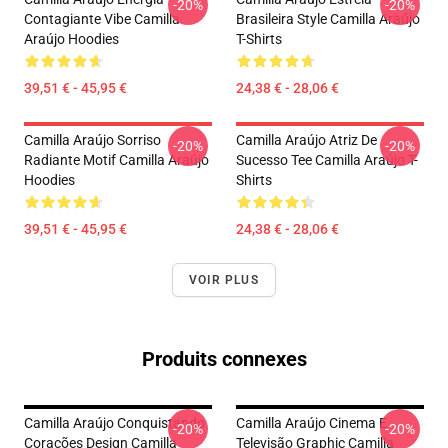
-20%
-20%
Contagiante Vibe Camilla
Brasileira Style Camilla Araújo
Araújo Hoodies
T-Shirts
39,51 € - 45,95 €
24,38 € - 28,06 €
Camilla Araújo Sorriso
Camilla Araújo Atriz De
-20%
-20%
Radiante Motif Camilla Araújo
Sucesso Tee Camilla Araújo T-
Hoodies
Shirts
39,51 € - 45,95 €
24,38 € - 28,06 €
VOIR PLUS
Produits connexes
Camilla Araújo Conquistando
Camilla Araújo Cinema E
-20%
-20%
Corações Design Camilla
Televisão Graphic Camilla