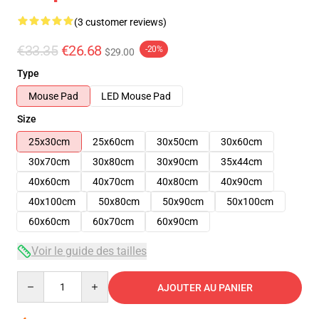
(3 customer reviews)
€33.35
€26.68
-20%
$29.00
Type
Mouse Pad
LED Mouse Pad
Size
25x30cm
25x60cm
30x50cm
30x60cm
30x70cm
30x80cm
30x90cm
35x44cm
40x60cm
40x70cm
40x80cm
40x90cm
40x100cm
50x80cm
50x90cm
50x100cm
60x60cm
60x70cm
60x90cm
Voir le guide des tailles
Quantity
AJOUTER AU PANIER