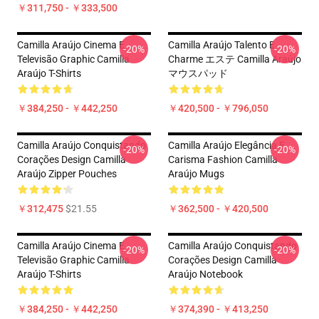
￥311,750 - ￥333,500
Camilla Araújo Cinema E
Camilla Araújo Talento E
-20%
-20%
Televisão Graphic Camilla
Charme エステ Camilla Araújo
Araújo T-Shirts
マウスパッド
￥384,250 - ￥442,250
￥420,500 - ￥796,050
Camilla Araújo Conquistando
Camilla Araújo Elegância E
-20%
-20%
Corações Design Camilla
Carisma Fashion Camilla
Araújo Zipper Pouches
Araújo Mugs
￥312,475
$21.55
￥362,500 - ￥420,500
Camilla Araújo Cinema E
Camilla Araújo Conquistando
-20%
-20%
Televisão Graphic Camilla
Corações Design Camilla
Araújo T-Shirts
Araújo Notebook
￥384,250 - ￥442,250
￥374,390 - ￥413,250