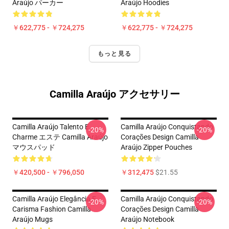
Araújo パーカー
Araújo Hoodies
￥622,775 - ￥724,275
￥622,775 - ￥724,275
もっと見る
Camilla Araújo アクセサリー
Camilla Araújo Talento E
Camilla Araújo Conquistando
-20%
-20%
Charme エステ Camilla Araújo
Corações Design Camilla
マウスパッド
Araújo Zipper Pouches
￥420,500 - ￥796,050
￥312,475
$21.55
Camilla Araújo Elegância E
Camilla Araújo Conquistando
-20%
-20%
Carisma Fashion Camilla
Corações Design Camilla
Araújo Mugs
Araújo Notebook