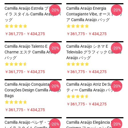
Camilla Araújo Estrela ブラジレ
Camilla Araújo Energia
-20%
-20%
イラ スタイル Camilla Araújo バ
Contagiante Vibe, オーストラリ
ッグ
ア Camilla Araújo バッグ
￥361,775 - ￥434,275
￥361,775 - ￥434,275
Camilla Araújo Talento E
Camilla Araújo シネマ E
-20%
-20%
Charme エステ Camilla Araújo
Televisão グラフィック Camilla
バッグ
Araújo バッグ
￥361,775 - ￥434,275
￥361,775 - ￥434,275
Camilla Araújo Conquistando
Camilla Araújo Atriz De Sucesso
-20%
-20%
Corações Design Camilla Araújo
ティー Camilla Araújo バッグ
Bags
￥361,775 - ￥434,275
￥361,775 - ￥434,275
Camilla Araújo ベレザ・ブラジ
Camilla Araújo Elegância E
-20%
-20%