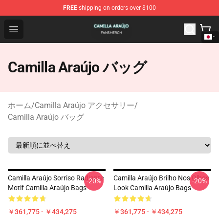
FREE
shipping on orders over $100
Camilla Araújo Shop - Official Camilla Araújo Merchandis
Open menu
Camilla Araújo バッグ
ホーム
/
Camilla Araújo アクセサリー
/
Camilla Araújo バッグ
Camilla Araújo Sorriso Radiante
Camilla Araújo Brilho Nos Olhos
-20%
-20%
Motif Camilla Araújo Bags
Look Camilla Araújo Bags
￥361,775 - ￥434,275
￥361,775 - ￥434,275