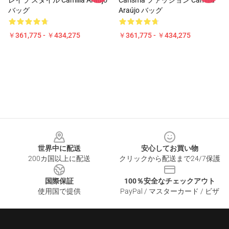
レイラ スタイル Camilla Araújo
Carisma ファッション Camilla
バッグ
Araújo バッグ
￥361,775 - ￥434,275
￥361,775 - ￥434,275
Footer
世界中に配送
安心してお買い物
200カ国以上に配送
クリックから配送まで24/7保護
国際保証
100％安全なチェックアウト
使用国で提供
PayPal / マスターカード / ビザ