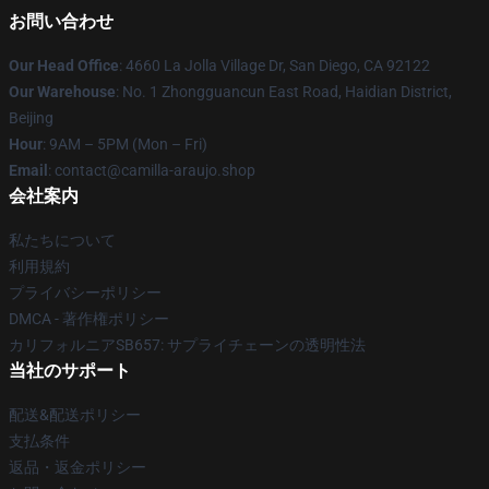
お問い合わせ
Our Head Office
: 4660 La Jolla Village Dr, San Diego, CA 92122
Our Warehouse
: No. 1 Zhongguancun East Road, Haidian District,
Beijing
Hour
: 9AM – 5PM (Mon – Fri)
Email
: contact@camilla-araujo.shop
会社案内
私たちについて
利用規約
プライバシーポリシー
DMCA - 著作権ポリシー
カリフォルニアSB657: サプライチェーンの透明性法
当社のサポート
配送&配送ポリシー
支払条件
返品・返金ポリシー