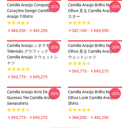
Camilla Araújo Conquistando
Camilla Araújo Brilho Nos
-20%
-20%
Corações Design Camilla
Olhos 見る Camilla Araújo ポ
Araújo T-Shirts
スター
￥384,250 - ￥442,250
￥287,100 - ￥665,550
Camilla Araújo シネマ E
Camilla Araújo Brilho Nos
-20%
-20%
Televisão グラフィック
Olhos 見る Camilla Araújo ス
Camilla Araújo スウェットシ
ウェットシャツ
ャツ
￥593,775 - ￥695,275
￥593,775 - ￥695,275
Camilla Araújo Atriz De
Camilla Araújo Brilho Nos
-20%
-20%
Sucesso Tee Camilla Araújo
Olhos Look Camilla Araújo T-
Sweatshirts
Shirts
￥593,775 - ￥695,275
￥384,250 - ￥442,250