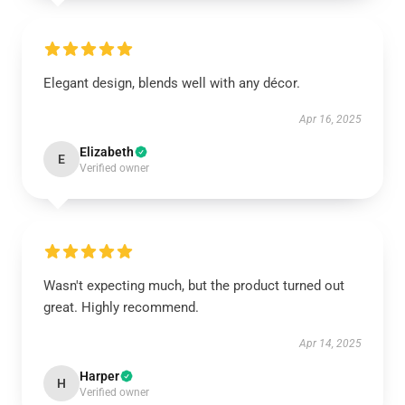
Elegant design, blends well with any décor.
Apr 16, 2025
Elizabeth
E
Verified owner
Wasn't expecting much, but the product turned out
great. Highly recommend.
Apr 14, 2025
Harper
H
Verified owner