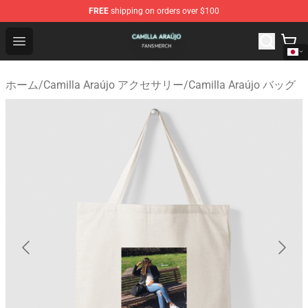
FREE
shipping on orders over $100
Camilla Araújo Shop - Official Camilla Araújo Merchandis
Open menu
ホーム
/
Camilla Araújo アクセサリー
/
Camilla Araújo バッグ