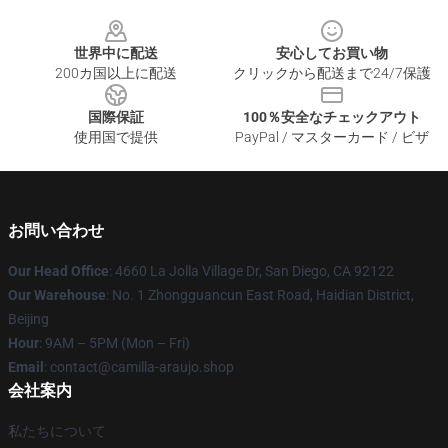
Footer
世界中に配送
安心してお買い物
200カ国以上に配送
クリックから配送まで24/7保護
国際保証
100％安全なチェックアウト
使用国で提供
PayPal / マスターカード / ビザ
お問い合わせ
Our Head Office
: 4660 La Jolla Village Dr, San Diego, CA 92122
Our Warehouse
: No. 1 Zhongguancun East Road, Haidian District,
Beijing
Hour
: 9AM – 5PM (Mon – Fri)
Email
: contact@camilla-araujo.shop
会社案内
私たちについて