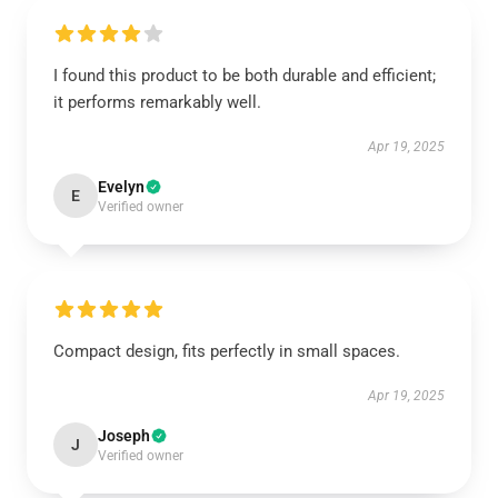
I found this product to be both durable and efficient;
it performs remarkably well.
Apr 19, 2025
Evelyn
E
Verified owner
Compact design, fits perfectly in small spaces.
Apr 19, 2025
Joseph
J
Verified owner