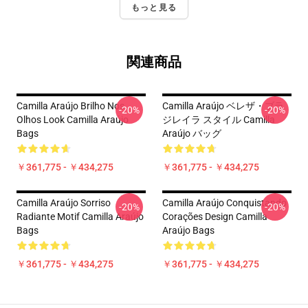
もっと見る
関連商品
Camilla Araújo Brilho Nos
Camilla Araújo ベレザ・ブラ
-20%
-20%
Olhos Look Camilla Araújo
ジレイラ スタイル Camilla
Bags
Araújo バッグ
￥361,775 - ￥434,275
￥361,775 - ￥434,275
Camilla Araújo Sorriso
Camilla Araújo Conquistando
-20%
-20%
Radiante Motif Camilla Araújo
Corações Design Camilla
Bags
Araújo Bags
￥361,775 - ￥434,275
￥361,775 - ￥434,275