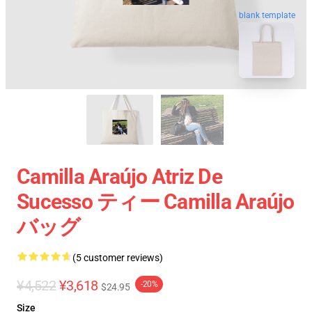
blank template
Camilla Araújo Atriz De
Sucesso ティー Camilla Araújo
バッグ
(5 customer reviews)
¥4,522
¥3,618
-20%
$24.95
Size