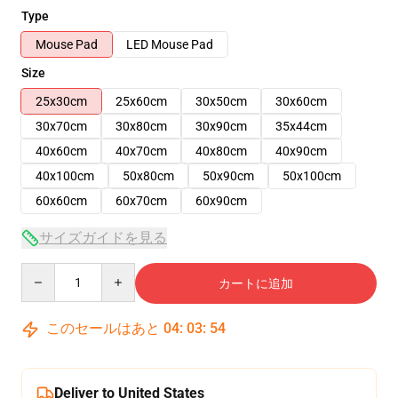
Type
Mouse Pad
LED Mouse Pad
Size
25x30cm
25x60cm
30x50cm
30x60cm
30x70cm
30x80cm
30x90cm
35x44cm
40x60cm
40x70cm
40x80cm
40x90cm
40x100cm
50x80cm
50x90cm
50x100cm
60x60cm
60x70cm
60x90cm
サイズガイドを見る
Quantity
カートに追加
このセールはあと
04
:
03
:
54
Deliver to United States