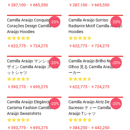
￥287,100 - ￥665,550
￥287,100 - ￥665,550
Camilla Araújo Conquistando
Camilla Araújo Sorriso
-20%
-20%
Corações Design Camilla
Radiante Motif Camilla Araújo
Araújo Hoodies
Hoodies
￥622,775 - ￥724,275
￥622,775 - ￥724,275
Camilla Araújo マンションデ
Camilla Araújo Brilho Nos
-20%
-20%
ザイン Camilla Araújo スウェ
Olhos 見る Camilla Araújo パ
ットシャツ
ーカー
￥593,775 - ￥695,275
￥622,775 - ￥724,275
Camilla Araújo Elegância E
Camilla Araújo Atriz De
-20%
-20%
Carisma Fashion Camilla
Sucesso ティー Camilla
Araújo Sweatshirts
Araújo Tシャツ
￥593,775 - ￥695,275
￥384,250 - ￥442,250