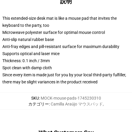
説明
This extended-size desk mat is like a mouse pad that invites the
keyboard to the party, too
Microweave polyester surface for optimal mouse control
Anti-slip natural rubber base
Anti-fray edges and pill-resistant surface for maximum durability
Supports optical and laser mice
Thickness: 0.1 inch / 3mm
Spot clean with damp cloth
Since every item is made just for you by your local third-party fulfiller,
there may be slight variances in the product received
SKU
:
MOCK-mouse-pads-1745230310
カテゴリー
:
Camilla Araújo マウスパッド
,