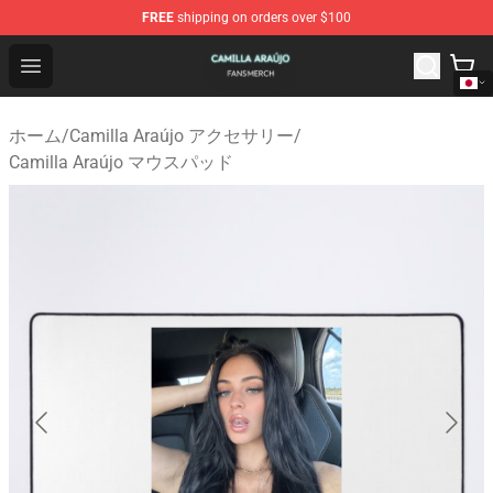
FREE
shipping on orders over $100
Camilla Araújo Shop - Official Camilla Araújo Merchandis
Open menu
ホーム
/
Camilla Araújo アクセサリー
/
Camilla Araújo マウスパッド