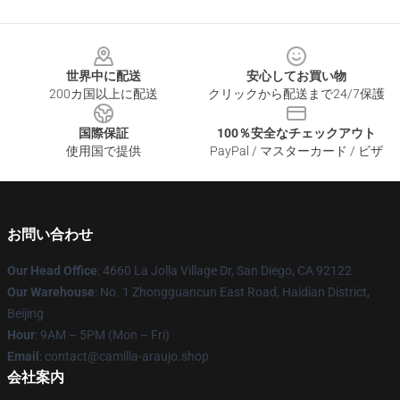
Footer
世界中に配送
安心してお買い物
200カ国以上に配送
クリックから配送まで24/7保護
国際保証
100％安全なチェックアウト
使用国で提供
PayPal / マスターカード / ビザ
お問い合わせ
Our Head Office
: 4660 La Jolla Village Dr, San Diego, CA 92122
Our Warehouse
: No. 1 Zhongguancun East Road, Haidian District,
Beijing
Hour
: 9AM – 5PM (Mon – Fri)
Email
: contact@camilla-araujo.shop
会社案内