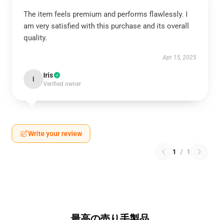
The item feels premium and performs flawlessly. I
am very satisfied with this purchase and its overall
quality.
Apr 15, 2025
Iris
I
Verified owner
Write your review
1
/
1
最高の売り手製品