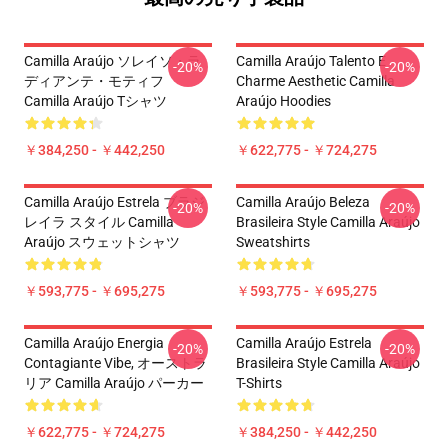
Camilla Araújo ソレイソ・ラ
Camilla Araújo Talento E
-20%
-20%
ディアンテ・モティフ
Charme Aesthetic Camilla
Camilla Araújo Tシャツ
Araújo Hoodies
￥384,250 - ￥442,250
￥622,775 - ￥724,275
Camilla Araújo Estrela ブラジ
Camilla Araújo Beleza
-20%
-20%
レイラ スタイル Camilla
Brasileira Style Camilla Araújo
Araújo スウェットシャツ
Sweatshirts
￥593,775 - ￥695,275
￥593,775 - ￥695,275
Camilla Araújo Energia
Camilla Araújo Estrela
-20%
-20%
Contagiante Vibe, オーストラ
Brasileira Style Camilla Araújo
リア Camilla Araújo パーカー
T-Shirts
￥622,775 - ￥724,275
￥384,250 - ￥442,250