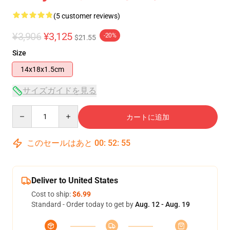
(5 customer reviews)
¥3,906
¥3,125
-20%
$21.55
Size
14x18x1.5cm
サイズガイドを見る
Quantity
カートに追加
このセールはあと
00
:
52
:
54
Deliver to United States
Cost to ship:
$6.99
Standard - Order today to get by
Aug. 12 - Aug. 19