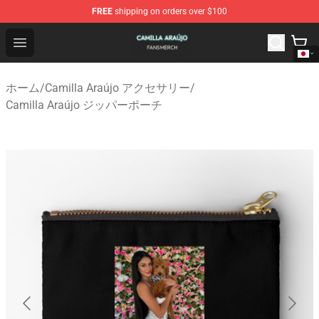
FREE
shipping on orders over $100
Camilla Araújo Shop - Official Camilla Araújo Merchandis
Open menu
ホーム
/
Camilla Araújo アクセサリー
/
Camilla Araújo ジッパーポーチ