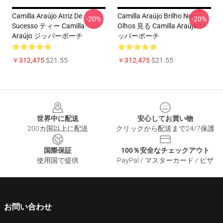
Camilla Araújo Atriz De
Camilla Araújo Brilho Nos
-20%
-20%
Sucesso ティー Camilla
Olhos 見る Camilla Araújo ジ
Araújo ジッパーポーチ
ッパーポーチ
￥312,475
$21.55
￥312,475
$21.55
Footer
世界中に配送
安心してお買い物
200カ国以上に配送
クリックから配送まで24/7保護
国際保証
100％安全なチェックアウト
使用国で提供
PayPal / マスターカード / ビザ
お問い合わせ