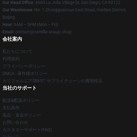
Our Head Office
: 4660 La Jolla Village Dr, San Diego, CA 92122
Our Warehouse
: No. 1 Zhongguancun East Road, Haidian District,
Beijing
Hour
: 9AM – 5PM (Mon – Fri)
Email
: contact@camilla-araujo.shop
会社案内
私たちについて
利用規約
プライバシーポリシー
DMCA - 著作権ポリシー
カリフォルニアSB657: サプライチェーンの透明性法
当社のサポート
配送&配送ポリシー
支払条件
返品・返金ポリシー
お問い合わせ
カスタマーサポート(FAQ)
スタッフ