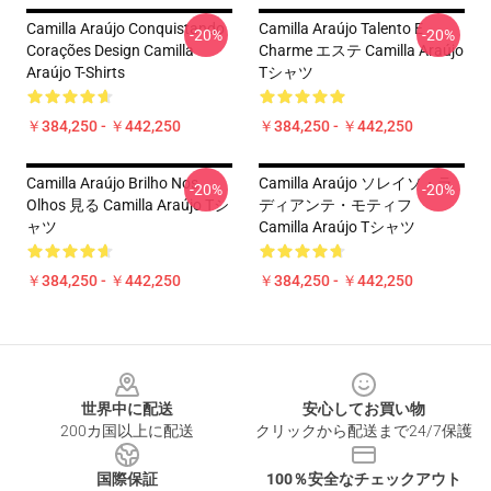
Camilla Araújo Conquistando
Camilla Araújo Talento E
-20%
-20%
Corações Design Camilla
Charme エステ Camilla Araújo
Araújo T-Shirts
Tシャツ
￥384,250 - ￥442,250
￥384,250 - ￥442,250
Camilla Araújo Brilho Nos
Camilla Araújo ソレイソ・ラ
-20%
-20%
Olhos 見る Camilla Araújo Tシ
ディアンテ・モティフ
ャツ
Camilla Araújo Tシャツ
￥384,250 - ￥442,250
￥384,250 - ￥442,250
Footer
世界中に配送
安心してお買い物
200カ国以上に配送
クリックから配送まで24/7保護
国際保証
100％安全なチェックアウト