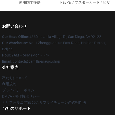
使用国で提供
PayPal / マスターカード / ビザ
お問い合わせ
Our Head Office
: 4660 La Jolla Village Dr, San Diego, CA 92122
Our Warehouse
: No. 1 Zhongguancun East Road, Haidian District,
Beijing
Hour
: 9AM – 5PM (Mon – Fri)
Email
: contact@camilla-araujo.shop
会社案内
私たちについて
利用規約
プライバシーポリシー
DMCA - 著作権ポリシー
カリフォルニアSB657: サプライチェーンの透明性法
当社のサポート