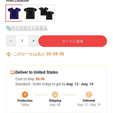
Print Location
サイズガイドを見る
Quantity
カートに追加
このセールはあと
03
:
04
:
54
Deliver to United States
Cost to ship:
$6.99
Standard - Order today to get by
Aug. 12 - Aug. 19
Production
Shipping
Delivered
Today
Aug. 08
Aug. 12 - Aug. 19