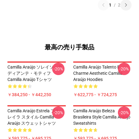
1
/
2
最高の売り手製品
Camilla Araújo ソレイソ・ラ
Camilla Araújo Talento E
-20%
-20%
ディアンテ・モティフ
Charme Aesthetic Camilla
Camilla Araújo Tシャツ
Araújo Hoodies
￥384,250 - ￥442,250
￥622,775 - ￥724,275
Camilla Araújo Estrela ブラジ
Camilla Araújo Beleza
-20%
-20%
レイラ スタイル Camilla
Brasileira Style Camilla Araújo
Araújo スウェットシャツ
Sweatshirts
￥593,775 - ￥695,275
￥593,775 - ￥695,275