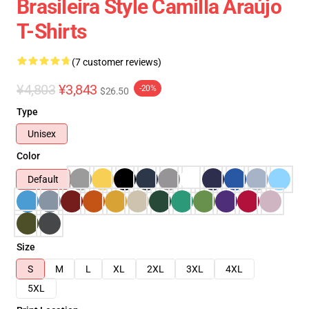
Brasileira Style Camilla Araújo
T-Shirts
(7 customer reviews)
¥4,803
¥3,843
-20%
$26.50
Type
Unisex
Color
Default
Size
S
M
L
XL
2XL
3XL
4XL
5XL