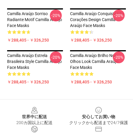
Camilla Araújo Sorriso
Camilla Araújo Conquistando
-20%
-20%
Radiante Motif Camilla Araújo
Corações Design Camilla
Face Masks
Araújo Face Masks
￥288,405 - ￥326,250
￥288,405 - ￥326,250
Camilla Araújo Estrela
Camilla Araújo Brilho Nos
-20%
-20%
Brasileira Style Camilla Araújo
Olhos Look Camilla Araújo
Face Masks
Face Masks
￥288,405 - ￥326,250
￥288,405 - ￥326,250
Footer
世界中に配送
安心してお買い物
200カ国以上に配送
クリックから配送まで24/7保護