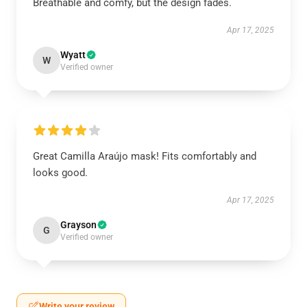
Breathable and comfy, but the design fades.
Apr 17, 2025
Wyatt
W
Verified owner
Great Camilla Araújo mask! Fits comfortably and
looks good.
Apr 17, 2025
Grayson
G
Verified owner
Write your review