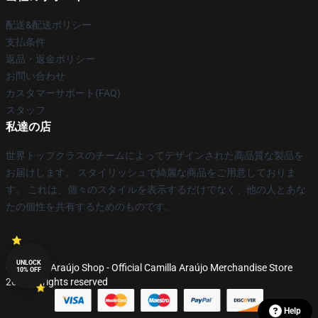
配送&配送ポリシー
支払条件
返品・返金ポリシー
お問い合わせ
カスタマーサポート(FAQ)
スタッフ
私達の店
世界トップクラスのチームによってデザインされた高品質な製品を
お届けします。 スタイリッシュで綺麗な商品をご用意しておりま
す。 これは、個々のスタイルを表示するだけでなく、他の人とあな
たの個性を共有するためのものです。
UNLOCK
© Camilla Araújo Shop - Official Camilla Araújo Merchandise Store
10% OFF
2026 all rights reserved
Help