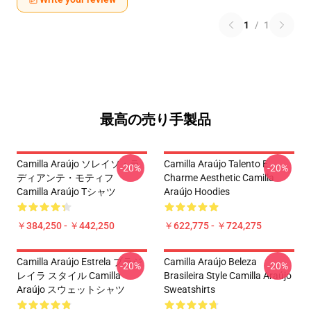
1
/
1
最高の売り手製品
Camilla Araújo ソレイソ・ラ
Camilla Araújo Talento E
-20%
-20%
ディアンテ・モティフ
Charme Aesthetic Camilla
Camilla Araújo Tシャツ
Araújo Hoodies
￥384,250 - ￥442,250
￥622,775 - ￥724,275
Camilla Araújo Estrela ブラジ
Camilla Araújo Beleza
-20%
-20%
レイラ スタイル Camilla
Brasileira Style Camilla Araújo
Araújo スウェットシャツ
Sweatshirts