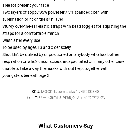
able to't present your face
Two layers of soppy 95% polyester / 5% spandex cloth with
sublimation print on the skin layer
Sturdy over-the-ear elastic straps with bead toggles for adjusting the
straps for a comfortable match
Wash after every use
To be used by ages 13 and older solely
Shouldn't be utilized by or positioned on anybody who has bother
respiration or who's unconscious, incapacitated or in any other case
unable to take away the masks with out help, together with
youngsters beneath age 3
SKU
:
MOCK-face-masks-1745230348
カテゴリー
:
Camilla Araújo フェイスマスク
,
What Customers Say