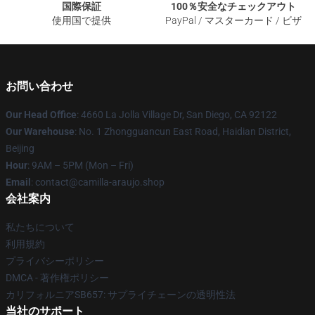
国際保証
100％安全なチェックアウト
使用国で提供
PayPal / マスターカード / ビザ
お問い合わせ
Our Head Office
: 4660 La Jolla Village Dr, San Diego, CA 92122
Our Warehouse
: No. 1 Zhongguancun East Road, Haidian District,
Beijing
Hour
: 9AM – 5PM (Mon – Fri)
Email
: contact@camilla-araujo.shop
会社案内
私たちについて
利用規約
プライバシーポリシー
DMCA - 著作権ポリシー
カリフォルニアSB657: サプライチェーンの透明性法
当社のサポート