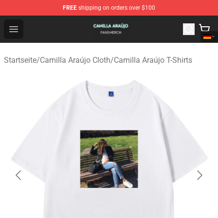
FREE
shipping on orders over $100
Camilla Araújo Shop - Official Camilla Araújo Merchandis
Open menu
Startseite
/
Camilla Araújo Cloth
/
Camilla Araújo T-Shirts