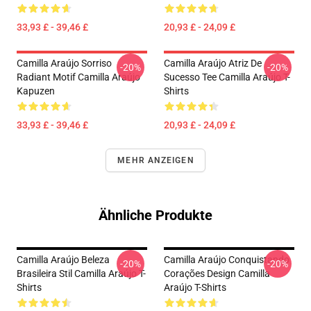
33,93 £ - 39,46 £
20,93 £ - 24,09 £
Camilla Araújo Sorriso
Camilla Araújo Atriz De
-20%
-20%
Radiant Motif Camilla Araújo
Sucesso Tee Camilla Araújo T-
Kapuzen
Shirts
33,93 £ - 39,46 £
20,93 £ - 24,09 £
MEHR ANZEIGEN
Ähnliche Produkte
Camilla Araújo Beleza
Camilla Araújo Conquistando
-20%
-20%
Brasileira Stil Camilla Araújo T-
Corações Design Camilla
Shirts
Araújo T-Shirts