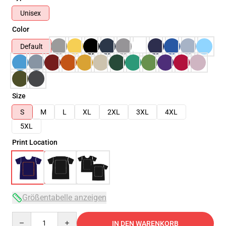
Unisex
Color
Default
Size
S
M
L
XL
2XL
3XL
4XL
5XL
Print Location
Größentabelle anzeigen
Quantity
IN DEN WARENKORB