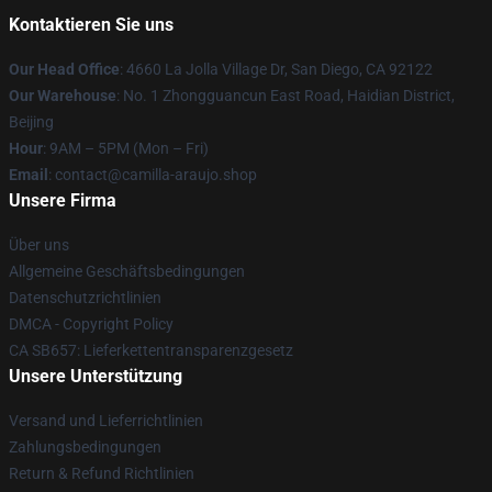
Kontaktieren Sie uns
Our Head Office
: 4660 La Jolla Village Dr, San Diego, CA 92122
Our Warehouse
: No. 1 Zhongguancun East Road, Haidian District,
Beijing
Hour
: 9AM – 5PM (Mon – Fri)
Email
: contact@camilla-araujo.shop
Unsere Firma
Über uns
Allgemeine Geschäftsbedingungen
Datenschutzrichtlinien
DMCA - Copyright Policy
CA SB657: Lieferkettentransparenzgesetz
Unsere Unterstützung
Versand und Lieferrichtlinien
Zahlungsbedingungen
Return & Refund Richtlinien