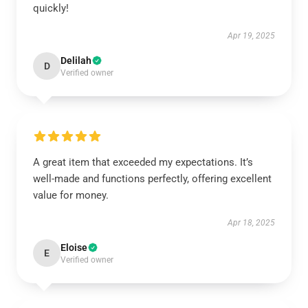
quickly!
Apr 19, 2025
Delilah
D
Verified owner
A great item that exceeded my expectations. It’s
well-made and functions perfectly, offering excellent
value for money.
Apr 18, 2025
Eloise
E
Verified owner