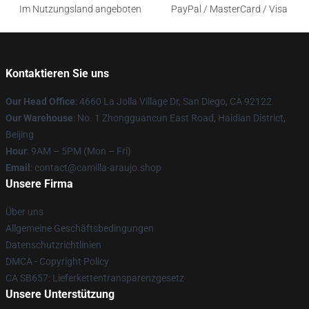
Im Nutzungsland angeboten
PayPal / MasterCard / Visa
Kontaktieren Sie uns
Our Head Office
: 4660 La Jolla Village Dr, San Diego, CA 92122
Our Warehouse
: No. 1 Zhongguancun East Road, Haidian District,
Beijing
Hour
: 9AM – 5PM (Mon – Fri)
Email
: contact@camilla-araujo.shop
Unsere Firma
Über uns
Allgemeine Geschäftsbedingungen
Datenschutzrichtlinien
DMCA - Copyright Policy
CA SB657: Lieferkettentransparenzgesetz
Unsere Unterstützung