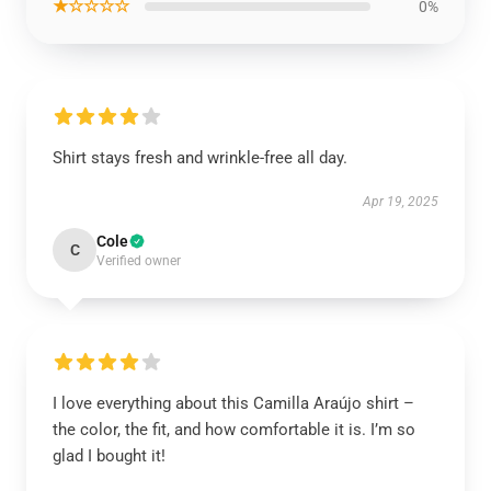
★☆☆☆☆
0%
Shirt stays fresh and wrinkle-free all day.
Apr 19, 2025
Cole
C
Verified owner
I love everything about this Camilla Araújo shirt –
the color, the fit, and how comfortable it is. I’m so
glad I bought it!