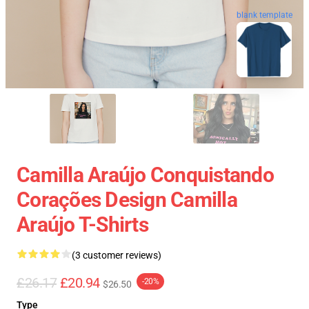
blank template
Camilla Araújo Conquistando
Corações Design Camilla
Araújo T-Shirts
(3 customer reviews)
£26.17
£20.94
-20%
$26.50
Type