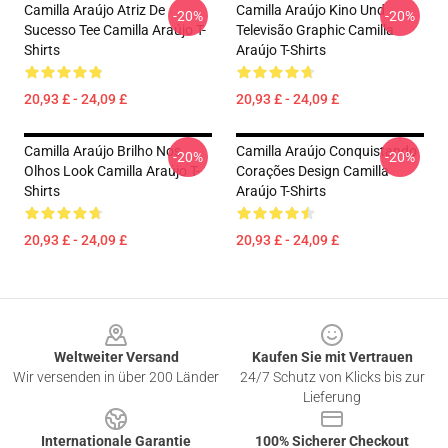
Camilla Araújo Atriz De
Camilla Araújo Kino Und
-20%
-20%
Sucesso Tee Camilla Araújo T-
Televisão Graphic Camilla
Shirts
Araújo T-Shirts
20,93 £ - 24,09 £
20,93 £ - 24,09 £
Camilla Araújo Brilho Nos
Camilla Araújo Conquistando
-20%
-20%
Olhos Look Camilla Araújo T-
Corações Design Camilla
Shirts
Araújo T-Shirts
20,93 £ - 24,09 £
20,93 £ - 24,09 £
Footer
Weltweiter Versand
Kaufen Sie mit Vertrauen
Wir versenden in über 200 Länder
24/7 Schutz von Klicks bis zur
Lieferung
Internationale Garantie
100% Sicherer Checkout