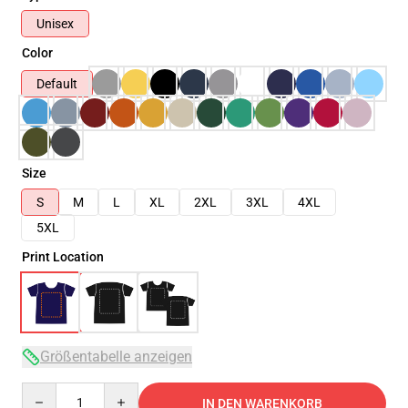
Unisex
Color
Default
Size
S
M
L
XL
2XL
3XL
4XL
5XL
Print Location
Größentabelle anzeigen
Quantity
IN DEN WARENKORB