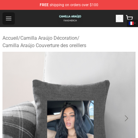
FREE
shipping on orders over $100
Camilla Araújo Shop - Official Camilla Araújo Merchandis
Open menu
Accueil
/
Camilla Araújo Décoration
/
Camilla Araújo Couverture des oreillers