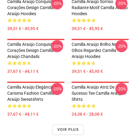
Camilla Araújo Conquistando
Camilla Araújo Sorriso
-20%
-20%
Corações Design Camilla
Radiante Motif Camilla Araújo
Araújo Hoodies
Hoodies
39,51 € - 45,95 €
39,51 € - 45,95 €
Camilla Araújo Conquistando
Camilla Araújo Brilho Nos
-20%
-20%
Corações Design Camilla
Olhos Regardez Camilla
Araújo Chandails
Araújo Hoodies
37,67 € - 44,11 €
39,51 € - 45,95 €
Camilla Araújo Elegância E
Camilla Araújo Atriz De
-20%
-20%
Carisma Fashion Camilla
Sucesso Tee Camilla Araújo T-
Araújo Sweatshirts
Shirts
37,67 € - 44,11 €
24,38 € - 28,06 €
VOIR PLUS