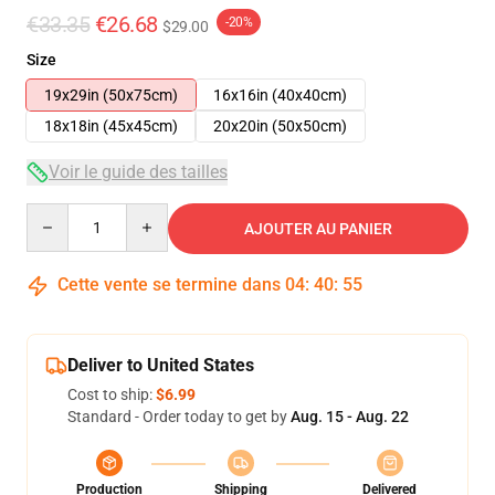
€33.35
€26.68
-20%
$29.00
Size
19x29in (50x75cm)
16x16in (40x40cm)
18x18in (45x45cm)
20x20in (50x50cm)
Voir le guide des tailles
Quantity
AJOUTER AU PANIER
Cette vente se termine dans
04
:
40
:
54
Deliver to United States
Cost to ship:
$6.99
Standard - Order today to get by
Aug. 15 - Aug. 22
Production
Shipping
Delivered