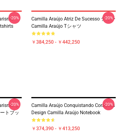
-20%
-20%
Carisma
Camilla Araújo Atriz De Sucesso ティー
shirts
Camilla Araújo Tシャツ
￥384,250 - ￥442,250
-20%
-20%
Carisma フ
Camilla Araújo Conquistando Corações
o ノートブッ
Design Camilla Araújo Notebook
￥374,390 - ￥413,250