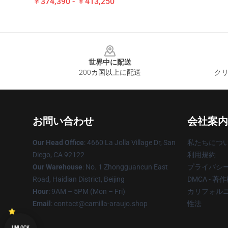
￥374,390 - ￥413,250
Footer
世界中に配送
200カ国以上に配送
クリ
お問い合わせ
会社案内
Our Head Office
: 4660 La Jolla Village Dr, San
私たちにつ
Diego, CA 92122
利用規約
Our Warehouse
: No. 1 Zhongguancun East
プライバシ
Road, Haidian District, Beijing
DMCA - 
Hour
: 9AM – 5PM (Mon – Fri)
カリフォルニ
Email
: contact@camilla-araujo.shop
性法
UNLOCK