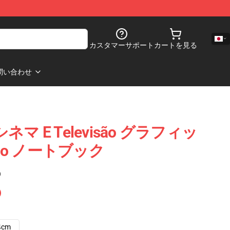
カスタマーサポート
カートを見る
問い合わせ
jo シネマ E Televisão グラフィッ
raújo ノートブック
)
4cm