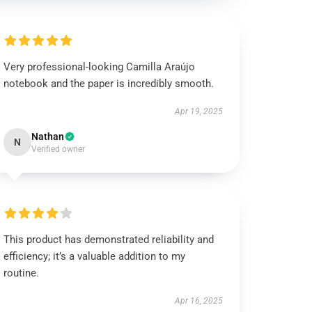
Very professional-looking Camilla Araújo
notebook and the paper is incredibly smooth.
Apr 19, 2025
Nathan
N
Verified owner
This product has demonstrated reliability and
efficiency; it’s a valuable addition to my
routine.
Apr 16, 2025