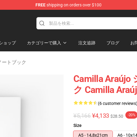
FREE
shipping on orders over $100
dise Store
ショップ
カテゴリーで購入
注文追跡
ブログ
お
jo ノートブック
Camilla Araú
ク Camilla A
(6 customer reviews
¥5,166
¥4,133
-20%
$28.50
Size
A5 - 14,8x21cm
A6 - 10x1