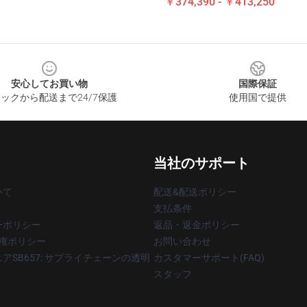
￥374,390 - ￥413,250
安心してお買い物
国際保証
ックから配送まで24/7保護
使用国で提供
当社のサポート
いて
配送&配送ポリシー
支払条件
ーポリシー
返品・返金ポリシー
著作権ポリシー
お問い合わせ
アSB657: サプライチェーンの透明
カスタマーサポート(FAQ)
スタッフ