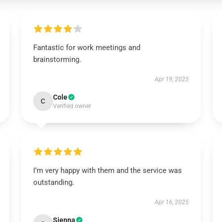
Fantastic for work meetings and
brainstorming.
Apr 19, 2025
Cole
C
Verified owner
I’m very happy with them and the service was
outstanding.
Apr 16, 2025
Sienna