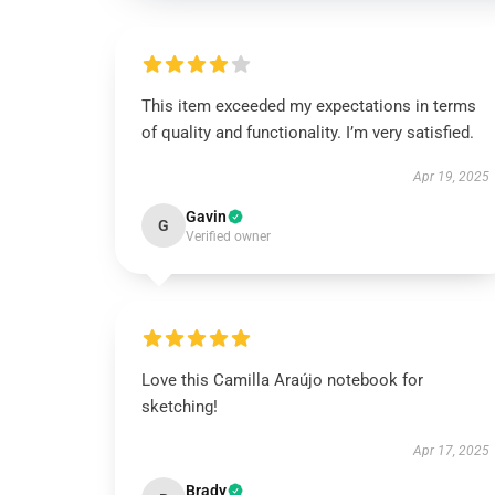
This item exceeded my expectations in terms
of quality and functionality. I’m very satisfied.
Apr 19, 2025
Gavin
G
Verified owner
Love this Camilla Araújo notebook for
sketching!
Apr 17, 2025
Brady