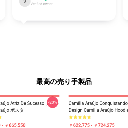
S
Verified owner
最高の売り手製品
-20%
raújo Atriz De Sucesso ティー
Camilla Araújo Conquistando
 Araújo ポスター
Design Camilla Araújo Hoodi
 - ￥665,550
￥622,775 - ￥724,275