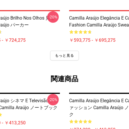
-20%
raújo Brilho Nos Olhos 見る
Camilla Araújo Elegância E 
 Araújo パーカー
Fashion Camilla Araújo Sweat
 - ￥724,275
￥593,775 - ￥695,275
もっと見る
関連商品
-20%
Araújo シネマ E Televisão グラ
Camilla Araújo Elegância E 
amilla Araújo ノートブック
ァッション Camilla Araúj
ク
 - ￥413,250