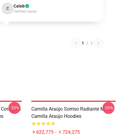
Caleb
C
Verified owner
1
/
1
-20%
-20%
 Corações
Camilla Araújo Sorriso Radiante Motif
es
Camilla Araújo Hoodies
￥622,775 - ￥724,275