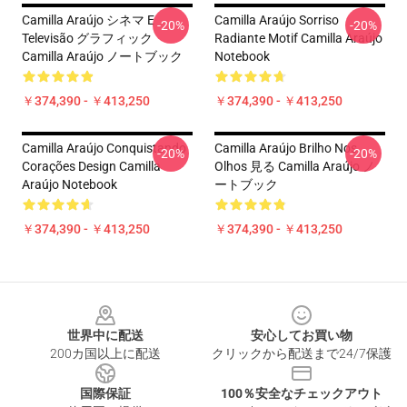
Camilla Araújo シネマ E
Camilla Araújo Sorriso
-20%
-20%
Televisão グラフィック
Radiante Motif Camilla Araújo
Camilla Araújo ノートブック
Notebook
￥374,390 - ￥413,250
￥374,390 - ￥413,250
Camilla Araújo Conquistando
Camilla Araújo Brilho Nos
-20%
-20%
Corações Design Camilla
Olhos 見る Camilla Araújo ノ
Araújo Notebook
ートブック
￥374,390 - ￥413,250
￥374,390 - ￥413,250
Footer
世界中に配送
安心してお買い物
200カ国以上に配送
クリックから配送まで24/7保護
国際保証
100％安全なチェックアウト