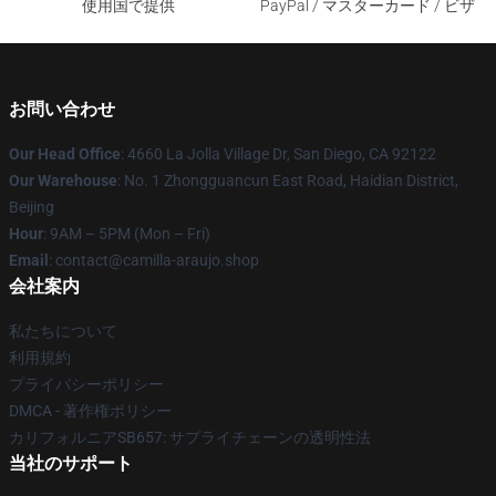
使用国で提供
PayPal / マスターカード / ビザ
お問い合わせ
Our Head Office
: 4660 La Jolla Village Dr, San Diego, CA 92122
Our Warehouse
: No. 1 Zhongguancun East Road, Haidian District,
Beijing
Hour
: 9AM – 5PM (Mon – Fri)
Email
: contact@camilla-araujo.shop
会社案内
私たちについて
利用規約
プライバシーポリシー
DMCA - 著作権ポリシー
カリフォルニアSB657: サプライチェーンの透明性法
当社のサポート