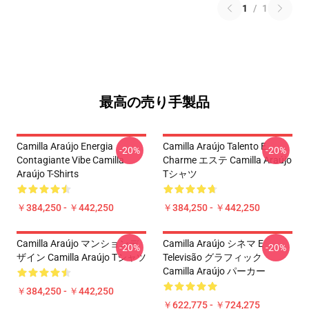
1
/
1
最高の売り手製品
Camilla Araújo Energia
Camilla Araújo Talento E
-20%
-20%
Contagiante Vibe Camilla
Charme エステ Camilla Araújo
Araújo T-Shirts
Tシャツ
￥384,250 - ￥442,250
￥384,250 - ￥442,250
Camilla Araújo マンションデ
Camilla Araújo シネマ E
-20%
-20%
ザイン Camilla Araújo Tシャツ
Televisão グラフィック
Camilla Araújo パーカー
￥384,250 - ￥442,250
￥622,775 - ￥724,275